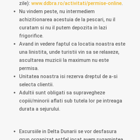
zile):
www.ddbra.ro/activitati/permise-online
.
Nu vindem peste, nu intermediem
achizitionarea acestuia de la pescari, nu il
curatam si nu il putem depozita in lazi
frigorifice.
Avand in vedere faptul ca locatia noastra este
una linistita, unde turistii vin sa se relaxeze,
ascultarea muzicii la maximum nu este
permisa.
Unitatea noastra isi rezerva dreptul de a-si
selecta clientii.
Adultii sunt obligati sa supravegheze
copiii/minorii aflati sub tutela lor pe intreaga
durata a sejurului.
Excursiile in Delta Dunarii se vor desfasura
grup organizat astfel incat avem rugamintea