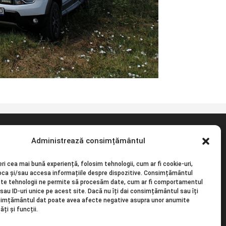
Administrează consimțământul
Noi si partenerii nostri folosim tehnologii, precum
ri cea mai bună experiență, folosim tehnologii, cum ar fi cookie-uri,
modulele cookie de pe site-ul nostru, pentru a ne
oca și/sau accesa informațiile despre dispozitive. Consimțământul
personaliza continutul si reclamele, pentru a
te tehnologii ne permite să procesăm date, cum ar fi comportamentul
sau ID-uri unice pe acest site. Dacă nu îți dai consimțământul sau îți
oferi functii pentru retelele de socializare si
simțământul dat poate avea afecte negative asupra unor anumite
pentru a ne analiza traficul. Faceti clic mai jos
ăți și funcții.
pentru a fi de acord cu utilizarea acestei