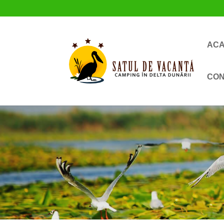
AC
CO