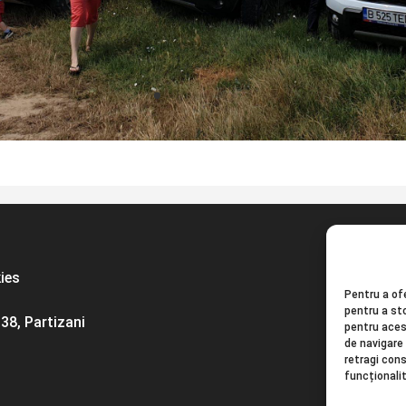
kies
Pentru a ofe
pentru a st
38, Partizani
pentru aces
de navigare 
retragi con
funcționalit