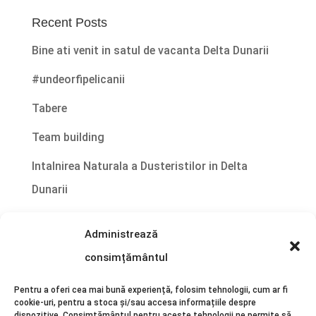
Recent Posts
Bine ati venit in satul de vacanta Delta Dunarii
#undeorfipelicanii
Tabere
Team building
Intalnirea Naturala a Dusteristilor in Delta
Dunarii
Administrează
consimțământul
Politica de confidențialitate
|
Politica cookies
Pentru a oferi cea mai bună experiență, folosim tehnologii, cum ar fi
cookie-uri, pentru a stoca și/sau accesa informațiile despre
dispozitive. Consimțământul pentru aceste tehnologii ne permite să